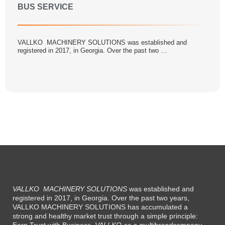
BUS SERVICE
VALLKO MACHINERY SOLUTIONS was established and
registered in 2017, in Georgia. Over the past two …
VALLKO
MACHINERY SOLUTIONS
was established and
registered in 2017, in Georgia. Over the past two years,
VALLKO MACHINERY SOLUTIONS has accumulated a
strong and healthy market trust through a simple principle:
Earn Trust with Business
.
VALLKO as a multibrand
company